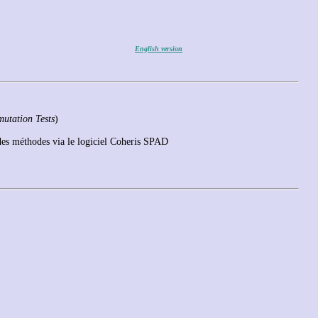
English version
utation Tests
)
e des méthodes via le logiciel Coheris SPAD